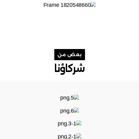
بعض من
شركاؤنا