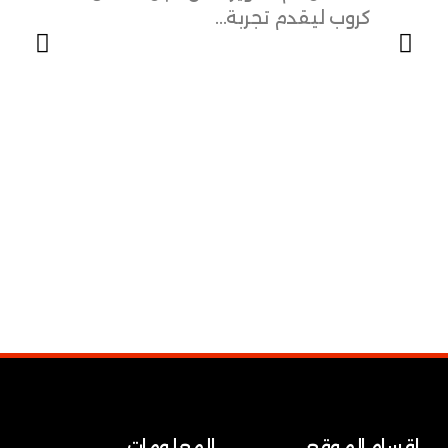
كروب ليقدم تجربة...
دروس في
الإنجليز
اقسام الموقع
المعلومات