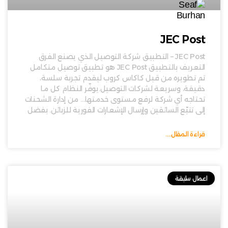
JEC Post
JEC Post – التطبيق شركة التوصيل الذي يصنع الفرق
التعريف بالتطبيق JEC Post هو تطبيق توصيل متكامل
تم تطويره من قبل كاكاس كروب ليقدم تجربة سلسة،
دقيقة، وسريعة لشركات التوصيل.يوفّر النظام كل ما
تحتاجه أي شركة لرفع مستوى خدمتها… من إدارة الشحنات
إلى تتبّع السائقين وإرسال الإشعارات الفورية للزبائن. بفضل
قراءة المقال....
اعمال سابقة