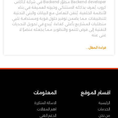
Backend developer مطوّر Backend في شركة كاكاس
كروب، يُعرف بذكائه الاستثنائي وخبرته العميقة في بناء
الأنظمة الخلفية. يُتقن التعامل مع البيانات والبنى التحتية
للتطبيقات، مما يضمن توفير حلول قوية ومستدامة تلبي
متطلبات المشاريع بأعلى كفاءة. يُبدع في تحويل التحديات
التقنية إلى فرص للنمو والتطوير، مما يجعله عنصرًا لا
غنى عنه
قراءة المقال....
اقسام الموقع
المعلومات
الرئيسية
الاسالة المتكررة
الخدمات
اهم المقالات
من نحن
الدعم الفني