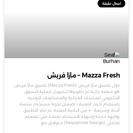
اعمال سابقة
Mazza Fresh – مازا فريش
حول تطبيق مازا فريش (Mazza Fresh) تطبيق مازا فريش
هو منصة ذكية تم تطويرها لتسهيل عملية التسوق
الإلكتروني للمنتجات الغذائية والمستلزمات اليومية،
باستخدام أحدث التقنيات لضمان تجربة مستخدم سلسة،
آمنة، وسريعة. 🔹 من الناحية التقنية: تم بناء التطبيق
بواجهة حديثة وسهلة الاستخدام تعتمد على تصميم
تفاعلي (Responsive Design) متوافق مع