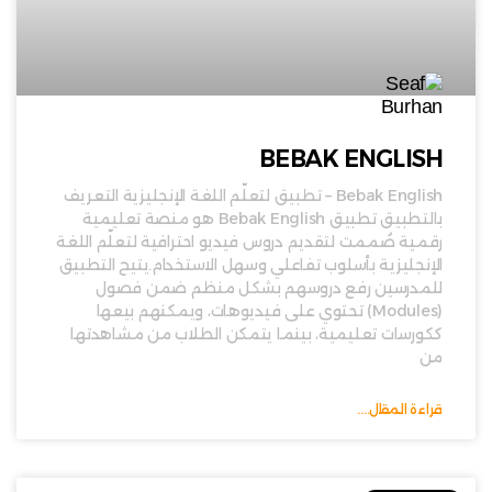
BEBAK ENGLISH
Bebak English – تطبيق لتعلّم اللغة الإنجليزية التعريف
بالتطبيق تطبيق Bebak English هو منصة تعليمية
رقمية صُممت لتقديم دروس فيديو احترافية لتعلّم اللغة
الإنجليزية بأسلوب تفاعلي وسهل الاستخدام.يتيح التطبيق
للمدرسين رفع دروسهم بشكل منظم ضمن فصول
(Modules) تحتوي على فيديوهات، ويمكنهم بيعها
ككورسات تعليمية، بينما يتمكن الطلاب من مشاهدتها
من
قراءة المقال....