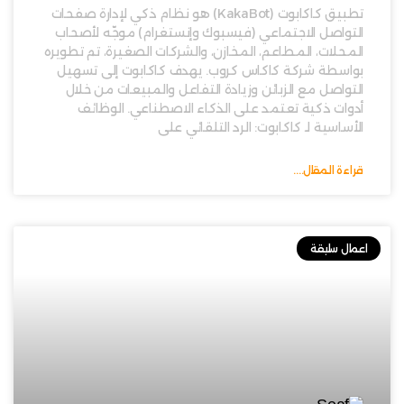
تطبيق كاكابوت (KakaBot) هو نظام ذكي لإدارة صفحات
التواصل الاجتماعي (فيسبوك وإنستغرام) موجّه لأصحاب
المحلات، المطاعم، المخازن، والشركات الصغيرة، تم تطويره
بواسطة شركة كاكاس كروب. يهدف كاكابوت إلى تسهيل
التواصل مع الزبائن وزيادة التفاعل والمبيعات من خلال
أدوات ذكية تعتمد على الذكاء الاصطناعي. الوظائف
الأساسية لـ كاكابوت: الرد التلقائي على
قراءة المقال....
اعمال سابقة